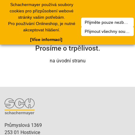
Schachermayer používá soubory
1
Toggle
cookies pro přizpůsobení webové
navigation
stránky vašim potřebám.
Přijměte pouze nezbytné soubory cookie
Pro používání Onlineshop, je nutné
Bohužel došlo k technické chybě. Náš
akceptovat hlášení.
Přijmout všechny soubory cookie
servisní tým se o to brzy postará.
[Více informací]
Prosíme o trpělivost.
na úvodní stranu
Průmyslová 1369
253 01 Hostivice