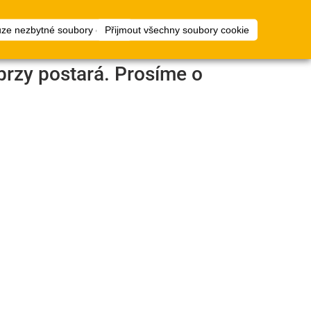
1
ty
Plánovač
přihlásit
uze nezbytné soubory cookie
Přijmout všechny soubory cookie
podlah
brzy postará. Prosíme o