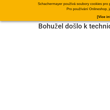
Schachermayer používá soubory cookies pro 
Produkty
Kata
Pro používání Onlineshop, j
[Více i
Bohužel došlo k techni