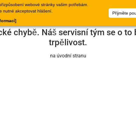
přizpůsobení webové stránky vašim potřebám.
logy
Doklady
Webové
Seznamy
Dokumen
e nutné akceptovat hlášení.
Přijměte po
stránky
zboží
nformací]
cké chybě. Náš servisní tým se o to 
trpělivost.
na úvodní stranu