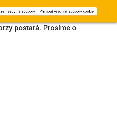
1
ty
Plánovač
přihlásit
uze nezbytné soubory cookie
Přijmout všechny soubory cookie
podlah
brzy postará. Prosíme o