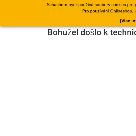
Schachermayer používá soubory cookies pro 
Produkty
Kata
Pro používání Onlineshop, j
[Více i
Bohužel došlo k techni