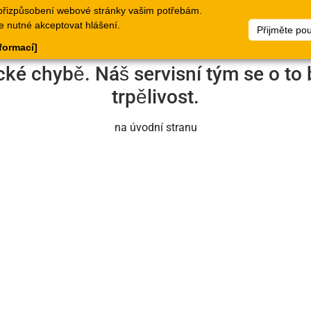
přizpůsobení webové stránky vašim potřebám.
logy
Doklady
Webové
Seznamy
Dokumen
e nutné akceptovat hlášení.
Přijměte po
stránky
zboží
nformací]
cké chybě. Náš servisní tým se o to 
trpělivost.
na úvodní stranu