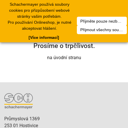
Schachermayer používá soubory
1
Toggle
cookies pro přizpůsobení webové
navigation
stránky vašim potřebám.
Přijměte pouze nezbytné soubory cookie
Pro používání Onlineshop, je nutné
Bohužel došlo k technické chybě. Náš
akceptovat hlášení.
Přijmout všechny soubory cookie
servisní tým se o to brzy postará.
[Více informací]
Prosíme o trpělivost.
na úvodní stranu
Průmyslová 1369
253 01 Hostivice