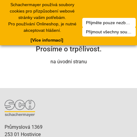
Schachermayer používá soubory
1
Toggle
cookies pro přizpůsobení webové
navigation
stránky vašim potřebám.
Přijměte pouze nezbytné soubory cookie
Pro používání Onlineshop, je nutné
Bohužel došlo k technické chybě. Náš
akceptovat hlášení.
Přijmout všechny soubory cookie
servisní tým se o to brzy postará.
[Více informací]
Prosíme o trpělivost.
na úvodní stranu
Průmyslová 1369
253 01 Hostivice