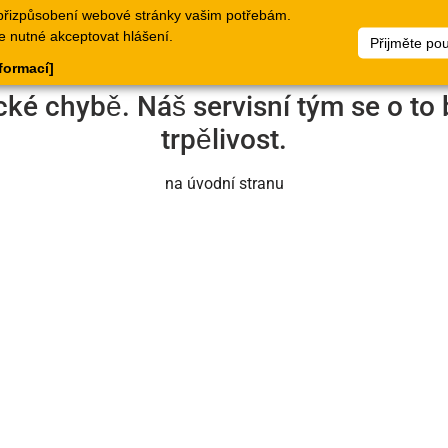
přizpůsobení webové stránky vašim potřebám.
logy
Doklady
Webové
Seznamy
Dokumen
e nutné akceptovat hlášení.
Přijměte po
stránky
zboží
nformací]
cké chybě. Náš servisní tým se o to 
trpělivost.
na úvodní stranu