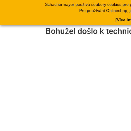
Schachermayer používá soubory cookies pro 
Produkty
Kata
Pro používání Onlineshop, j
[Více i
Bohužel došlo k techni