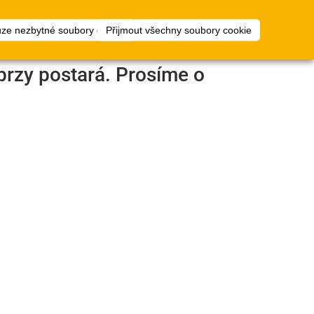
1
ty
Plánovač
přihlásit
uze nezbytné soubory cookie
Přijmout všechny soubory cookie
podlah
brzy postará. Prosíme o