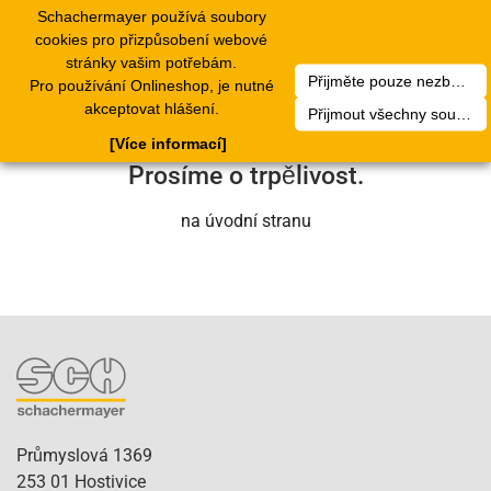
Schachermayer používá soubory
1
Toggle
cookies pro přizpůsobení webové
navigation
stránky vašim potřebám.
Přijměte pouze nezbytné soubory cookie
Pro používání Onlineshop, je nutné
Bohužel došlo k technické chybě. Náš
akceptovat hlášení.
Přijmout všechny soubory cookie
servisní tým se o to brzy postará.
[Více informací]
Prosíme o trpělivost.
na úvodní stranu
Průmyslová 1369
253 01 Hostivice