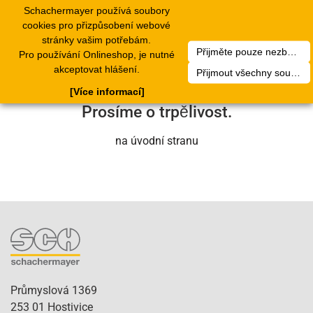
Schachermayer používá soubory
1
Toggle
cookies pro přizpůsobení webové
navigation
stránky vašim potřebám.
Přijměte pouze nezbytné soubory cookie
Pro používání Onlineshop, je nutné
Bohužel došlo k technické chybě. Náš
akceptovat hlášení.
Přijmout všechny soubory cookie
servisní tým se o to brzy postará.
[Více informací]
Prosíme o trpělivost.
na úvodní stranu
Průmyslová 1369
253 01 Hostivice