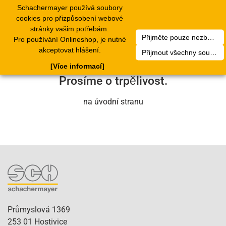
Schachermayer používá soubory
1
Toggle
cookies pro přizpůsobení webové
navigation
stránky vašim potřebám.
Přijměte pouze nezbytné soubory cookie
Pro používání Onlineshop, je nutné
Bohužel došlo k technické chybě. Náš
akceptovat hlášení.
Přijmout všechny soubory cookie
servisní tým se o to brzy postará.
[Více informací]
Prosíme o trpělivost.
na úvodní stranu
Průmyslová 1369
253 01 Hostivice