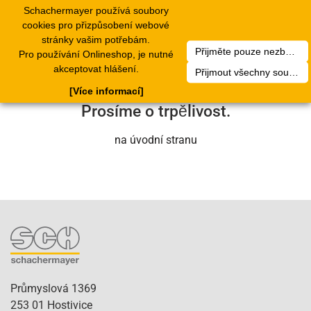
Schachermayer používá soubory
1
Toggle
cookies pro přizpůsobení webové
navigation
stránky vašim potřebám.
Přijměte pouze nezbytné soubory cookie
Pro používání Onlineshop, je nutné
Bohužel došlo k technické chybě. Náš
akceptovat hlášení.
Přijmout všechny soubory cookie
servisní tým se o to brzy postará.
[Více informací]
Prosíme o trpělivost.
na úvodní stranu
Průmyslová 1369
253 01 Hostivice