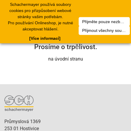
Schachermayer používá soubory
1
Toggle
cookies pro přizpůsobení webové
navigation
stránky vašim potřebám.
Přijměte pouze nezbytné soubory cookie
Pro používání Onlineshop, je nutné
Bohužel došlo k technické chybě. Náš
akceptovat hlášení.
Přijmout všechny soubory cookie
servisní tým se o to brzy postará.
[Více informací]
Prosíme o trpělivost.
na úvodní stranu
Průmyslová 1369
253 01 Hostivice