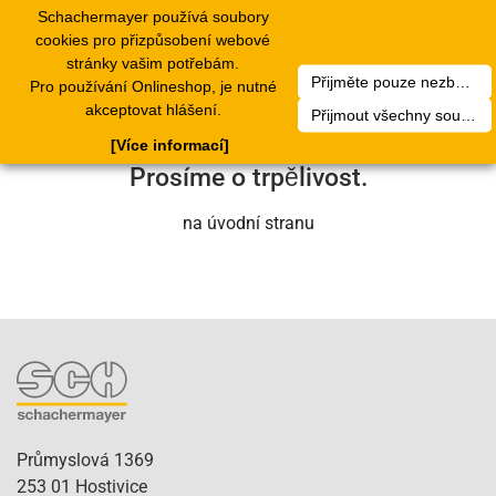
Schachermayer používá soubory
1
Toggle
cookies pro přizpůsobení webové
navigation
stránky vašim potřebám.
Přijměte pouze nezbytné soubory cookie
Pro používání Onlineshop, je nutné
Bohužel došlo k technické chybě. Náš
akceptovat hlášení.
Přijmout všechny soubory cookie
servisní tým se o to brzy postará.
[Více informací]
Prosíme o trpělivost.
na úvodní stranu
Průmyslová 1369
253 01 Hostivice