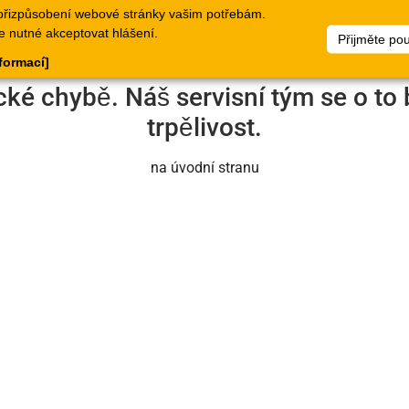
přizpůsobení webové stránky vašim potřebám.
logy
Doklady
Webové
Seznamy
Dokumen
e nutné akceptovat hlášení.
Přijměte po
stránky
zboží
nformací]
cké chybě. Náš servisní tým se o to 
trpělivost.
na úvodní stranu