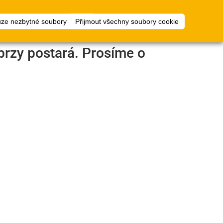
1
ty
Plánovač
přihlásit
uze nezbytné soubory cookie
Přijmout všechny soubory cookie
podlah
brzy postará. Prosíme o