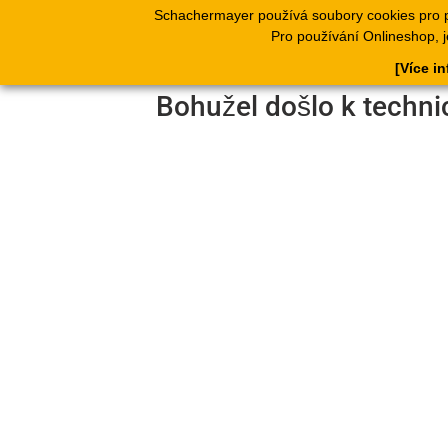
Schachermayer používá soubory cookies pro 
Produkty
Kata
Pro používání Onlineshop, j
[Více i
Bohužel došlo k techni