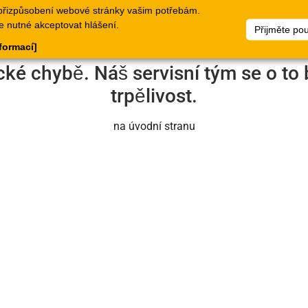
přizpůsobení webové stránky vašim potřebám.
logy
Doklady
Webové
Seznamy
Dokumen
e nutné akceptovat hlášení.
Přijměte po
stránky
zboží
nformací]
cké chybě. Náš servisní tým se o to 
trpělivost.
na úvodní stranu