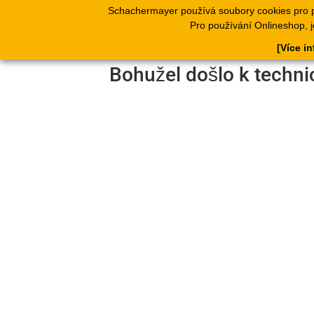
Schachermayer používá soubory cookies pro 
Produkty
Kata
Pro používání Onlineshop, j
[Více i
Bohužel došlo k techni