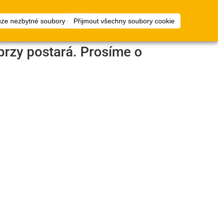
1
ty
Plánovač
přihlásit
uze nezbytné soubory cookie
Přijmout všechny soubory cookie
podlah
brzy postará. Prosíme o