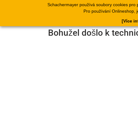
Schachermayer používá soubory cookies pro 
Produkty
Kata
Pro používání Onlineshop, j
[Více i
Bohužel došlo k techni