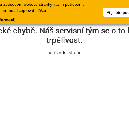
přizpůsobení webové stránky vašim potřebám.
logy
Doklady
Webové
Seznamy
Dokumen
e nutné akceptovat hlášení.
Přijměte po
stránky
zboží
nformací]
cké chybě. Náš servisní tým se o to 
trpělivost.
na úvodní stranu