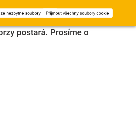
1
ty
Plánovač
přihlásit
uze nezbytné soubory cookie
Přijmout všechny soubory cookie
podlah
brzy postará. Prosíme o