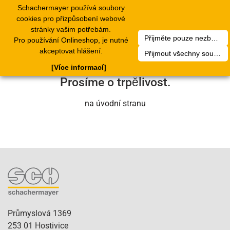
Schachermayer používá soubory
1
Toggle
cookies pro přizpůsobení webové
navigation
stránky vašim potřebám.
Přijměte pouze nezbytné soubory cookie
Pro používání Onlineshop, je nutné
Bohužel došlo k technické chybě. Náš
akceptovat hlášení.
Přijmout všechny soubory cookie
servisní tým se o to brzy postará.
[Více informací]
Prosíme o trpělivost.
na úvodní stranu
Průmyslová 1369
253 01 Hostivice