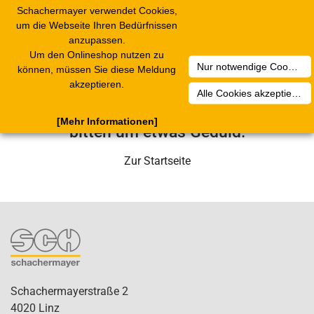
Schachermayer verwendet Cookies,
Toggle
um die Webseite Ihren Bedürfnissen
navigation
anzupassen.
Um den Onlineshop nutzen zu
Nur notwendige Cookies akzeptieren
Leider ist ein technischer Fehler
können, müssen Sie diese Meldung
akzeptieren.
aufgetreten. Unser Service-Team wird
Alle Cookies akzeptieren
sich in Kürze darum kümmern. Wir
[Mehr Informationen]
bitten um etwas Geduld.
Zur Startseite
Schachermayerstraße 2
4020 Linz