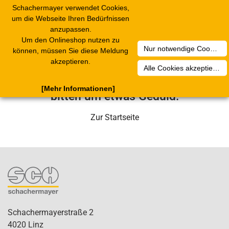
Schachermayer verwendet Cookies,
Toggle
um die Webseite Ihren Bedürfnissen
navigation
anzupassen.
Um den Onlineshop nutzen zu
Nur notwendige Cookies akzeptieren
Leider ist ein technischer Fehler
können, müssen Sie diese Meldung
akzeptieren.
aufgetreten. Unser Service-Team wird
Alle Cookies akzeptieren
sich in Kürze darum kümmern. Wir
[Mehr Informationen]
bitten um etwas Geduld.
Zur Startseite
Schachermayerstraße 2
4020 Linz