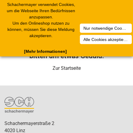
Schachermayer verwendet Cookies,
Toggle
um die Webseite Ihren Bedürfnissen
navigation
anzupassen.
Um den Onlineshop nutzen zu
Nur notwendige Cookies akzeptieren
Leider ist ein technischer Fehler
können, müssen Sie diese Meldung
akzeptieren.
aufgetreten. Unser Service-Team wird
Alle Cookies akzeptieren
sich in Kürze darum kümmern. Wir
[Mehr Informationen]
bitten um etwas Geduld.
Zur Startseite
Schachermayerstraße 2
4020 Linz