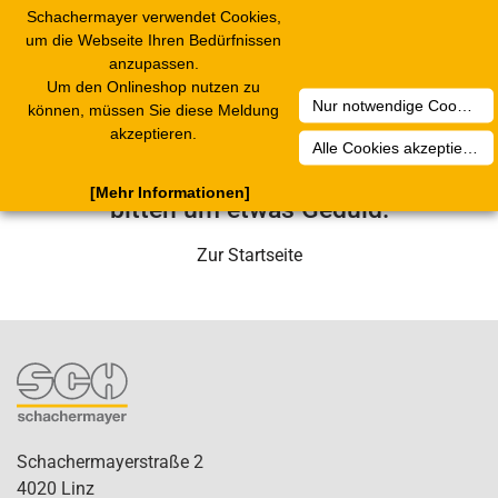
Schachermayer verwendet Cookies,
Toggle
um die Webseite Ihren Bedürfnissen
navigation
anzupassen.
Um den Onlineshop nutzen zu
Nur notwendige Cookies akzeptieren
Leider ist ein technischer Fehler
können, müssen Sie diese Meldung
akzeptieren.
aufgetreten. Unser Service-Team wird
Alle Cookies akzeptieren
sich in Kürze darum kümmern. Wir
[Mehr Informationen]
bitten um etwas Geduld.
Zur Startseite
Schachermayerstraße 2
4020 Linz