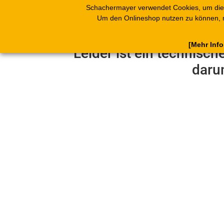
Schachermayer verwendet Cookies, um die
Produkte
Blät
Um den Onlineshop nutzen zu können, 
[Mehr Inf
Leider ist ein technisch
daru