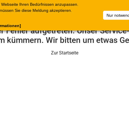
 Webseite Ihren Bedürfnissen anzupassen.
terkataloge
Belege
C.Online
Unternehmen
Artikelsam
müssen Sie diese Meldung akzeptieren.
Nur notwend
ormationen]
er Fehler aufgetreten. Unser Servic
m kümmern. Wir bitten um etwas Ge
Zur Startseite