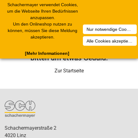
Schachermayer verwendet Cookies,
Toggle
um die Webseite Ihren Bedürfnissen
navigation
anzupassen.
Um den Onlineshop nutzen zu
Nur notwendige Cookies akzeptieren
Leider ist ein technischer Fehler
können, müssen Sie diese Meldung
akzeptieren.
aufgetreten. Unser Service-Team wird
Alle Cookies akzeptieren
sich in Kürze darum kümmern. Wir
[Mehr Informationen]
bitten um etwas Geduld.
Zur Startseite
Schachermayerstraße 2
4020 Linz