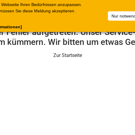
 Webseite Ihren Bedürfnissen anzupassen.
terkataloge
Belege
C.Online
Unternehmen
Artikelsam
müssen Sie diese Meldung akzeptieren.
Nur notwend
ormationen]
er Fehler aufgetreten. Unser Servic
m kümmern. Wir bitten um etwas Ge
Zur Startseite