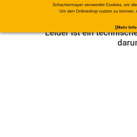
Schachermayer verwendet Cookies, um die
Produkte
Blät
Um den Onlineshop nutzen zu können, 
[Mehr Inf
Leider ist ein technisch
daru