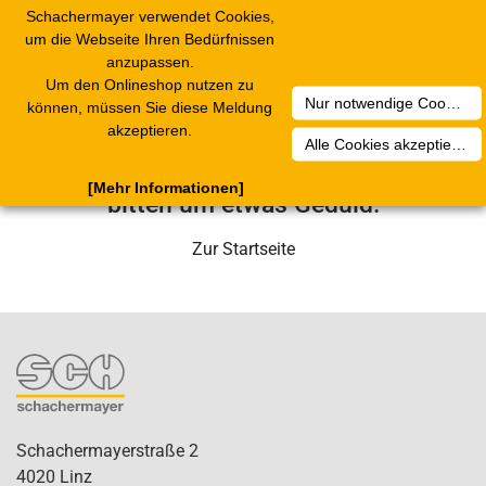
Schachermayer verwendet Cookies,
Toggle
um die Webseite Ihren Bedürfnissen
navigation
anzupassen.
Um den Onlineshop nutzen zu
Nur notwendige Cookies akzeptieren
Leider ist ein technischer Fehler
können, müssen Sie diese Meldung
akzeptieren.
aufgetreten. Unser Service-Team wird
Alle Cookies akzeptieren
sich in Kürze darum kümmern. Wir
[Mehr Informationen]
bitten um etwas Geduld.
Zur Startseite
Schachermayerstraße 2
4020 Linz