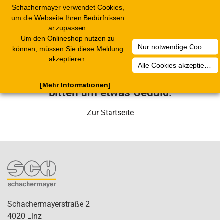
Schachermayer verwendet Cookies,
Toggle
um die Webseite Ihren Bedürfnissen
navigation
anzupassen.
Um den Onlineshop nutzen zu
Nur notwendige Cookies akzeptieren
Leider ist ein technischer Fehler
können, müssen Sie diese Meldung
akzeptieren.
aufgetreten. Unser Service-Team wird
Alle Cookies akzeptieren
sich in Kürze darum kümmern. Wir
[Mehr Informationen]
bitten um etwas Geduld.
Zur Startseite
Schachermayerstraße 2
4020 Linz