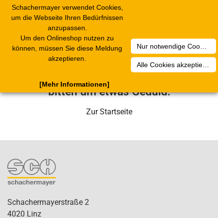
Schachermayer verwendet Cookies,
Toggle
um die Webseite Ihren Bedürfnissen
navigation
anzupassen.
Um den Onlineshop nutzen zu
Nur notwendige Cookies akzeptieren
Leider ist ein technischer Fehler
können, müssen Sie diese Meldung
akzeptieren.
aufgetreten. Unser Service-Team wird
Alle Cookies akzeptieren
sich in Kürze darum kümmern. Wir
[Mehr Informationen]
bitten um etwas Geduld.
Zur Startseite
Schachermayerstraße 2
4020 Linz