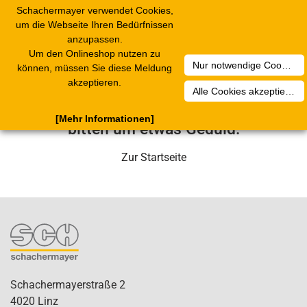
Schachermayer verwendet Cookies,
Toggle
um die Webseite Ihren Bedürfnissen
navigation
anzupassen.
Um den Onlineshop nutzen zu
Nur notwendige Cookies akzeptieren
Leider ist ein technischer Fehler
können, müssen Sie diese Meldung
akzeptieren.
aufgetreten. Unser Service-Team wird
Alle Cookies akzeptieren
sich in Kürze darum kümmern. Wir
[Mehr Informationen]
bitten um etwas Geduld.
Zur Startseite
Schachermayerstraße 2
4020 Linz