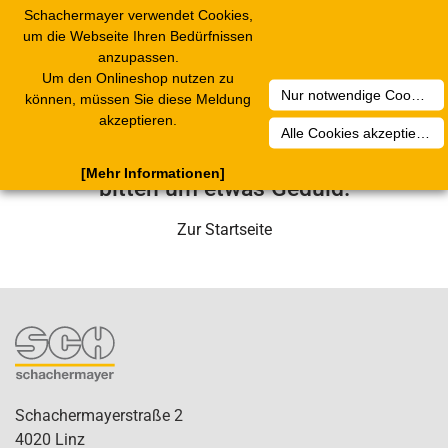
Schachermayer verwendet Cookies,
Toggle
um die Webseite Ihren Bedürfnissen
navigation
anzupassen.
Um den Onlineshop nutzen zu
Nur notwendige Cookies akzeptieren
Leider ist ein technischer Fehler
können, müssen Sie diese Meldung
akzeptieren.
aufgetreten. Unser Service-Team wird
Alle Cookies akzeptieren
sich in Kürze darum kümmern. Wir
[Mehr Informationen]
bitten um etwas Geduld.
Zur Startseite
Schachermayerstraße 2
4020 Linz