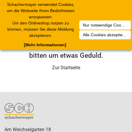
Schachermayer verwendet Cookies,
1
Toggle
um die Webseite Ihren Bedürfnissen
navigation
anzupassen.
Um den Onlineshop nutzen zu
Nur notwendige Cookies akzeptieren
Leider ist ein technischer Fehler
können, müssen Sie diese Meldung
Alle Cookies akzeptieren
akzeptieren.
aufgetreten. Unser Service-Team wird
[Mehr Informationen]
sich in Kürze darum kümmern. Wir
bitten um etwas Geduld.
Zur Startseite
Am Weichselgarten 18