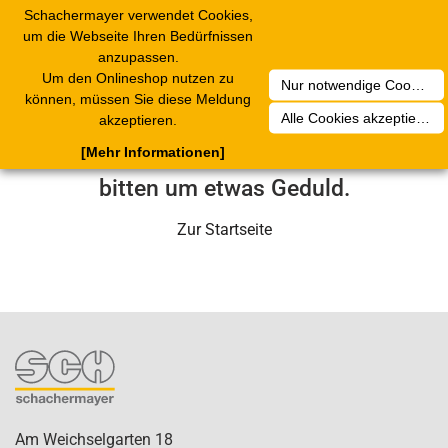
Schachermayer verwendet Cookies,
1
Toggle
um die Webseite Ihren Bedürfnissen
navigation
anzupassen.
Um den Onlineshop nutzen zu
Nur notwendige Cookies akzeptieren
Leider ist ein technischer Fehler
können, müssen Sie diese Meldung
Alle Cookies akzeptieren
akzeptieren.
aufgetreten. Unser Service-Team wird
[Mehr Informationen]
sich in Kürze darum kümmern. Wir
bitten um etwas Geduld.
Zur Startseite
Am Weichselgarten 18