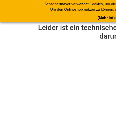
Schachermayer verwendet Cookies, um die
Produkte
Blät
Um den Onlineshop nutzen zu können, 
[Mehr Inf
Leider ist ein technisch
daru