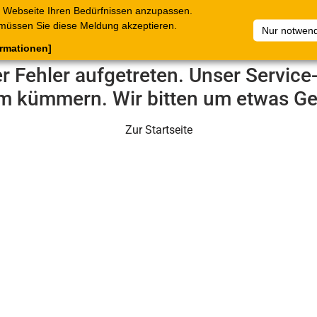
 Webseite Ihren Bedürfnissen anzupassen.
terkataloge
Belege
C.Online
Unternehmen
Artikelsam
müssen Sie diese Meldung akzeptieren.
Nur notwend
ormationen]
er Fehler aufgetreten. Unser Servic
m kümmern. Wir bitten um etwas Ge
Zur Startseite