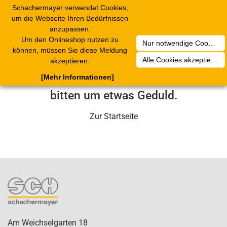
Schachermayer verwendet Cookies,
1
Toggle
um die Webseite Ihren Bedürfnissen
navigation
anzupassen.
Um den Onlineshop nutzen zu
Nur notwendige Cookies akzeptieren
Leider ist ein technischer Fehler
können, müssen Sie diese Meldung
Alle Cookies akzeptieren
akzeptieren.
aufgetreten. Unser Service-Team wird
[Mehr Informationen]
sich in Kürze darum kümmern. Wir
bitten um etwas Geduld.
Zur Startseite
Am Weichselgarten 18