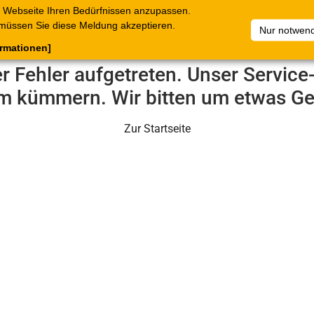
 Webseite Ihren Bedürfnissen anzupassen.
terkataloge
Belege
C.Online
Unternehmen
Artikelsam
müssen Sie diese Meldung akzeptieren.
Nur notwend
ormationen]
er Fehler aufgetreten. Unser Servic
m kümmern. Wir bitten um etwas Ge
Zur Startseite