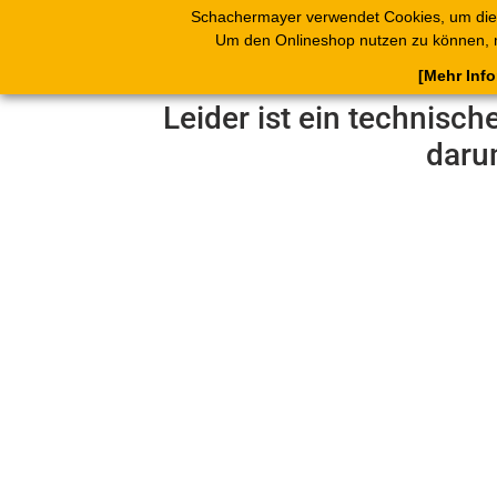
Schachermayer verwendet Cookies, um die
Produkte
Blät
Um den Onlineshop nutzen zu können, 
[Mehr Inf
Leider ist ein technisch
daru