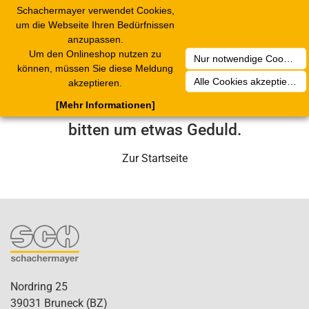
Schachermayer verwendet Cookies,
Toggle
um die Webseite Ihren Bedürfnissen
navigation
anzupassen.
Um den Onlineshop nutzen zu
Nur notwendige Cookies akzeptieren
Leider ist ein technischer Fehler
können, müssen Sie diese Meldung
Alle Cookies akzeptieren
akzeptieren.
aufgetreten. Unser Service-Team wird
[Mehr Informationen]
sich in Kürze darum kümmern. Wir
bitten um etwas Geduld.
Zur Startseite
Nordring 25
39031 Bruneck (BZ)