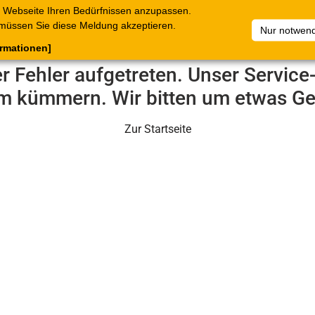
 Webseite Ihren Bedürfnissen anzupassen.
terkataloge
Belege
C.Online
Unternehmen
Artikelsam
müssen Sie diese Meldung akzeptieren.
Nur notwend
ormationen]
er Fehler aufgetreten. Unser Servic
m kümmern. Wir bitten um etwas Ge
Zur Startseite