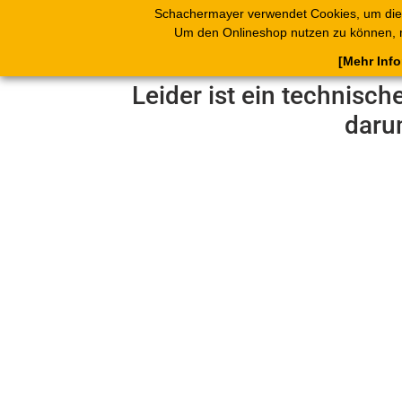
Schachermayer verwendet Cookies, um die
Produkte
Blät
Um den Onlineshop nutzen zu können, 
[Mehr Inf
Leider ist ein technisch
daru