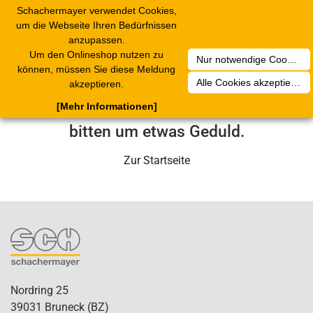
Schachermayer verwendet Cookies,
Toggle
um die Webseite Ihren Bedürfnissen
navigation
anzupassen.
Um den Onlineshop nutzen zu
Nur notwendige Cookies akzeptieren
Leider ist ein technischer Fehler
können, müssen Sie diese Meldung
Alle Cookies akzeptieren
akzeptieren.
aufgetreten. Unser Service-Team wird
[Mehr Informationen]
sich in Kürze darum kümmern. Wir
bitten um etwas Geduld.
Zur Startseite
Nordring 25
39031 Bruneck (BZ)