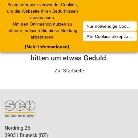
Schachermayer verwendet Cookies,
Toggle
um die Webseite Ihren Bedürfnissen
navigation
anzupassen.
Um den Onlineshop nutzen zu
Nur notwendige Cookies akzeptieren
Leider ist ein technischer Fehler
können, müssen Sie diese Meldung
Alle Cookies akzeptieren
akzeptieren.
aufgetreten. Unser Service-Team wird
[Mehr Informationen]
sich in Kürze darum kümmern. Wir
bitten um etwas Geduld.
Zur Startseite
Nordring 25
39031 Bruneck (BZ)