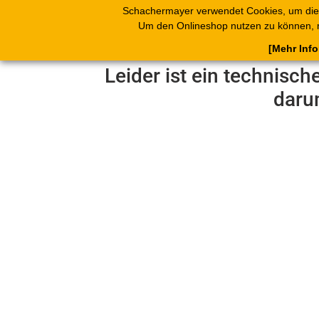
Schachermayer verwendet Cookies, um die
Produkte
Blät
Um den Onlineshop nutzen zu können, 
[Mehr Inf
Leider ist ein technisch
daru