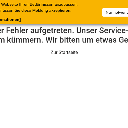
 Webseite Ihren Bedürfnissen anzupassen.
terkataloge
Belege
C.Online
Unternehmen
Artikelsam
müssen Sie diese Meldung akzeptieren.
Nur notwend
ormationen]
er Fehler aufgetreten. Unser Servic
m kümmern. Wir bitten um etwas Ge
Zur Startseite