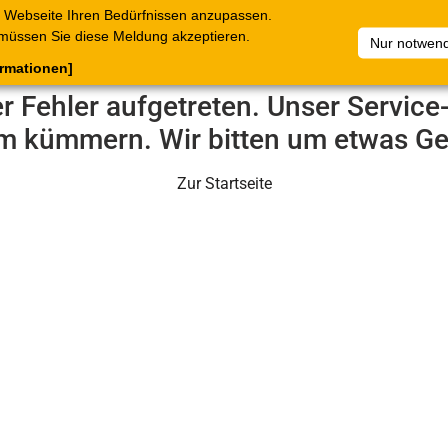
 Webseite Ihren Bedürfnissen anzupassen.
terkataloge
Belege
C.Online
Unternehmen
Artikelsam
müssen Sie diese Meldung akzeptieren.
Nur notwend
ormationen]
er Fehler aufgetreten. Unser Servic
m kümmern. Wir bitten um etwas Ge
Zur Startseite