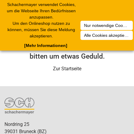
Schachermayer verwendet Cookies,
Toggle
um die Webseite Ihren Bedürfnissen
navigation
anzupassen.
Um den Onlineshop nutzen zu
Nur notwendige Cookies akzeptieren
Leider ist ein technischer Fehler
können, müssen Sie diese Meldung
Alle Cookies akzeptieren
akzeptieren.
aufgetreten. Unser Service-Team wird
[Mehr Informationen]
sich in Kürze darum kümmern. Wir
bitten um etwas Geduld.
Zur Startseite
Nordring 25
39031 Bruneck (BZ)