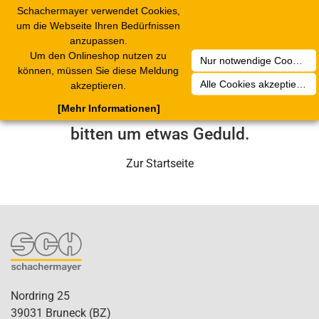
Schachermayer verwendet Cookies,
Toggle
um die Webseite Ihren Bedürfnissen
navigation
anzupassen.
Um den Onlineshop nutzen zu
Nur notwendige Cookies akzeptieren
Leider ist ein technischer Fehler
können, müssen Sie diese Meldung
Alle Cookies akzeptieren
akzeptieren.
aufgetreten. Unser Service-Team wird
[Mehr Informationen]
sich in Kürze darum kümmern. Wir
bitten um etwas Geduld.
Zur Startseite
Nordring 25
39031 Bruneck (BZ)