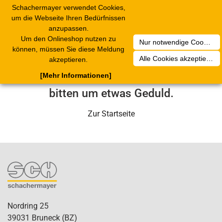
Schachermayer verwendet Cookies,
Toggle
um die Webseite Ihren Bedürfnissen
navigation
anzupassen.
Um den Onlineshop nutzen zu
Nur notwendige Cookies akzeptieren
Leider ist ein technischer Fehler
können, müssen Sie diese Meldung
Alle Cookies akzeptieren
akzeptieren.
aufgetreten. Unser Service-Team wird
[Mehr Informationen]
sich in Kürze darum kümmern. Wir
bitten um etwas Geduld.
Zur Startseite
Nordring 25
39031 Bruneck (BZ)