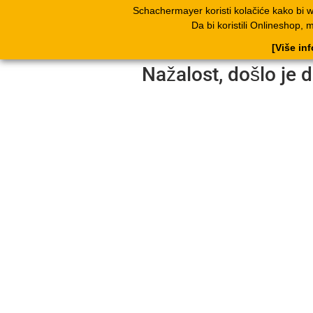
Schachermayer koristi kolačiće kako bi 
Proizvodi
Kata
Da bi koristili Onlineshop, 
[Više in
Nažalost, došlo je d