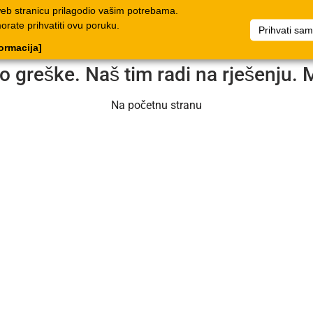
web stranicu prilagodio vašim potrebama.
log
Dokumenti
Poduzeće
Popis artikala
Dokumenti
morate prihvatiti ovu poruku.
Prihvati sa
formacija]
o greške. Naš tim radi na rješenju. 
Na početnu stranu