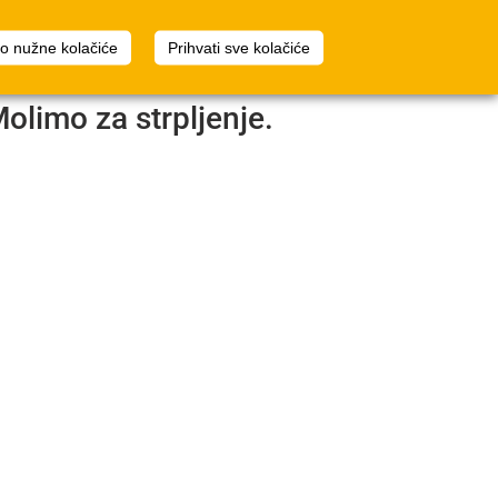
1
Planer prostora
Prijava
mo nužne kolačiće
Prihvati sve kolačiće
Molimo za strpljenje.