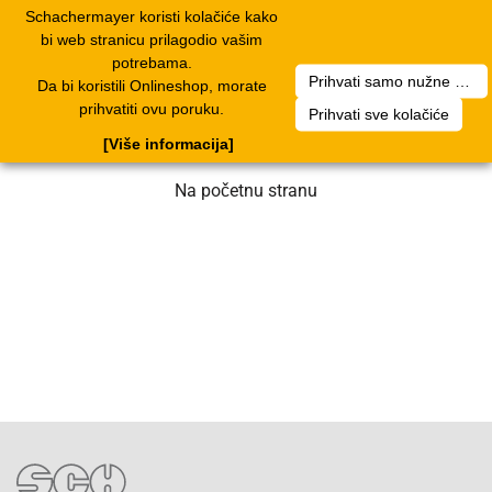
Schachermayer koristi kolačiće kako
1
Toggle
bi web stranicu prilagodio vašim
navigation
potrebama.
Prihvati samo nužne kolačiće
Da bi koristili Onlineshop, morate
Nažalost, došlo je do greške. Naš tim
prihvatiti ovu poruku.
Prihvati sve kolačiće
radi na rješenju. Molimo za strpljenje.
[Više informacija]
Na početnu stranu