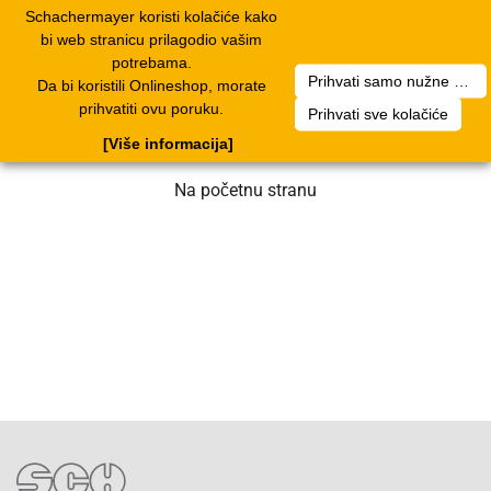
Schachermayer koristi kolačiće kako
1
Toggle
bi web stranicu prilagodio vašim
navigation
potrebama.
Prihvati samo nužne kolačiće
Da bi koristili Onlineshop, morate
Nažalost, došlo je do greške. Naš tim
prihvatiti ovu poruku.
Prihvati sve kolačiće
radi na rješenju. Molimo za strpljenje.
[Više informacija]
Na početnu stranu