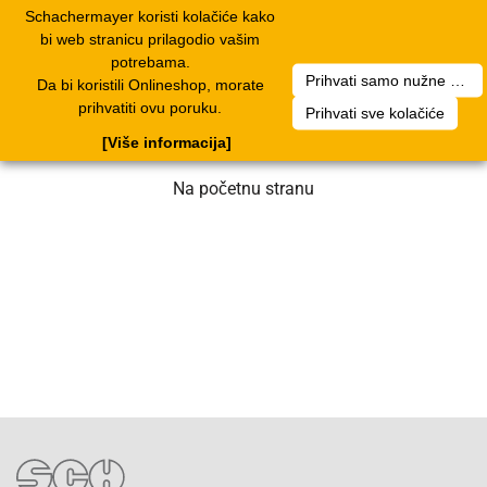
Schachermayer koristi kolačiće kako
1
Toggle
bi web stranicu prilagodio vašim
navigation
potrebama.
Prihvati samo nužne kolačiće
Da bi koristili Onlineshop, morate
Nažalost, došlo je do greške. Naš tim
prihvatiti ovu poruku.
Prihvati sve kolačiće
radi na rješenju. Molimo za strpljenje.
[Više informacija]
Na početnu stranu