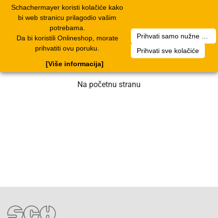
Schachermayer koristi kolačiće kako
1
Toggle
bi web stranicu prilagodio vašim
navigation
potrebama.
Prihvati samo nužne kolačiće
Da bi koristili Onlineshop, morate
Nažalost, došlo je do greške. Naš tim
prihvatiti ovu poruku.
Prihvati sve kolačiće
radi na rješenju. Molimo za strpljenje.
[Više informacija]
Na početnu stranu