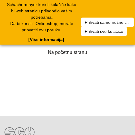
Schachermayer koristi kolačiće kako
1
Toggle
bi web stranicu prilagodio vašim
navigation
potrebama.
Prihvati samo nužne kolačiće
Da bi koristili Onlineshop, morate
Nažalost, došlo je do greške. Naš tim
prihvatiti ovu poruku.
Prihvati sve kolačiće
radi na rješenju. Molimo za strpljenje.
[Više informacija]
Na početnu stranu