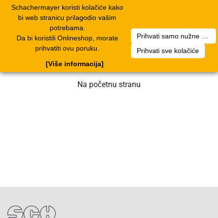
Schachermayer koristi kolačiće kako
1
Toggle
bi web stranicu prilagodio vašim
navigation
potrebama.
Prihvati samo nužne kolačiće
Da bi koristili Onlineshop, morate
Nažalost, došlo je do greške. Naš tim
prihvatiti ovu poruku.
Prihvati sve kolačiće
radi na rješenju. Molimo za strpljenje.
[Više informacija]
Na početnu stranu