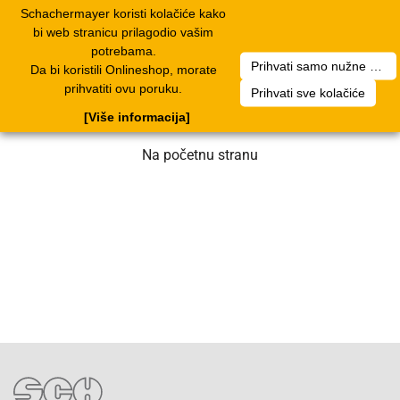
Schachermayer koristi kolačiće kako
1
Toggle
bi web stranicu prilagodio vašim
navigation
potrebama.
Prihvati samo nužne kolačiće
Da bi koristili Onlineshop, morate
Nažalost, došlo je do greške. Naš tim
prihvatiti ovu poruku.
Prihvati sve kolačiće
radi na rješenju. Molimo za strpljenje.
[Više informacija]
Na početnu stranu